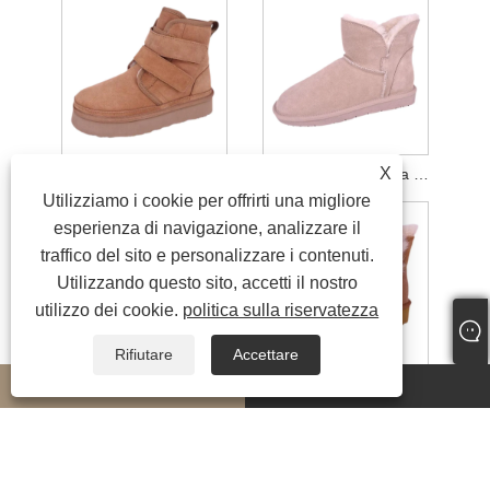
X
Stivali da neve invernali con plateau e cinturino in velcro
Stivaletti da neve alla caviglia in vera pelle scamosciata da donna
Utilizziamo i cookie per offrirti una migliore
esperienza di navigazione, analizzare il
traffico del sito e personalizzare i contenuti.
Utilizzando questo sito, accetti il ​​nostro
utilizzo dei cookie.
politica sulla riservatezza
Rifiutare
Accettare
whatsapp
E-mail
Stivali da neve con plateau in pelle scamosciata con gambo centrale da donna
Stivali da neve in vera pelle scamosciata con bottoni da donna