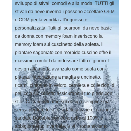
sviluppo di stivali comodi e alla moda. TUTTI gli
stivali da neve invernali possono accettare OEM
e ODM per la vendita all'ingrosso e
personalizzata. Tutti gli scarponi da neve basic
da donna con memory foam inseriscono la
memory foam sul cuscinetto della soletta. Il
plantare sagomato con morbido cuscino offre il
massimo comfort da indossare tutto il giorno. Il
design alla moda avanzato come suola con
plateau, lavorazione a maglia e uncinetto,
ricami, cinturino in velcro, cerniera e collezioni di
pelliccia sul colletto assicurano il tuo piede con
stile. Ci concentriamo sul design semplice ma
senza perdere lo stile, adatto a varie occasioni. Il
sandalo Dueable con vera pelle al 100% e
abbigliamento invernale. Vivi il romanticismo