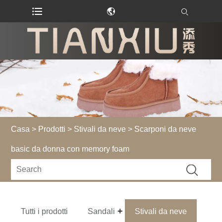
Casa
>
Prodotti
>
Stivali da neve
> Scarponi da neve
basic da donna con memory foam
Tutti i prodotti
Sandali
Stivali da neve