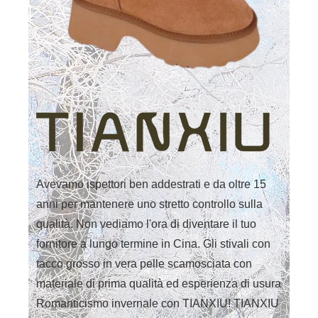
Avevamo ispettori ben addestrati e da oltre 15
anni per mantenere uno stretto controllo sulla
qualità. Non vediamo l'ora di diventare il tuo
fornitore a lungo termine in Cina. Gli stivali con
tacco grosso in vera pelle scamosciata con
materiale di prima qualità ed esperienza di usura
Romanticismo invernale con TIANXIU! TIANXIU