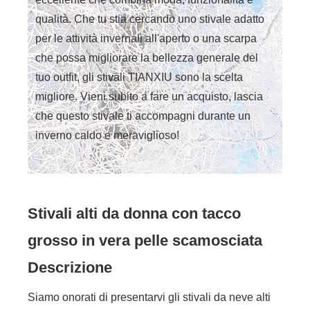
qualità. Che tu stia cercando uno stivale adatto
per le attività invernali all'aperto o una scarpa
che possa migliorare la bellezza generale del
tuo outfit, gli stivali TIANXIU sono la scelta
migliore. Vieni subito a fare un acquisto, lascia
che questo stivale ti accompagni durante un
inverno caldo e meraviglioso!
Stivali alti da donna con tacco
grosso in vera pelle scamosciata
Descrizione
Siamo onorati di presentarvi gli stivali da neve alti