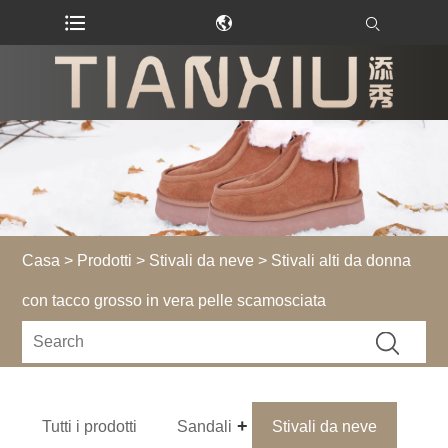
Casa
>
Prodotti
>
Stivali da neve
> Stivali alti da donna
con tacco grosso in vera pelle scamosciata
Tutti i prodotti
Sandali
Stivali da neve