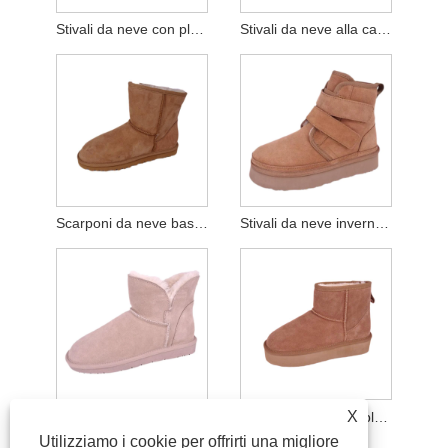
Stivali da neve con plateau in vera pelle scamosciata da donna
Stivali da neve alla caviglia in pelle scamosciata di mucca da donna
Scarponi da neve basic da donna con memory foam
Stivali da neve invernali con plateau e cinturino in velcro
X
Stivaletti da neve alla caviglia in vera pelle scamosciata da donna
Stivali da neve con plateau in pelle scamosciata con gambo centrale da donna
Utilizziamo i cookie per offrirti una migliore