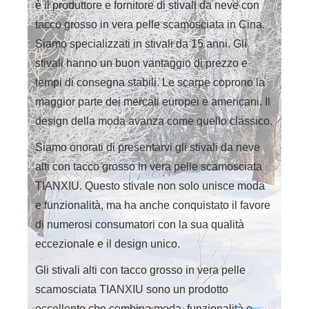
è il produttore e fornitore di stivali da neve con
tacco grosso in vera pelle scamosciata in Cina.
Siamo specializzati in stivali da 15 anni. Gli
stivali hanno un buon vantaggio di prezzo e
tempi di consegna stabili. Le scarpe coprono la
maggior parte dei mercati europei e americani. Il
design della moda avanza come quello classico.
Siamo onorati di presentarvi gli stivali da neve
alti con tacco grosso in vera pelle scamosciata
TIANXIU. Questo stivale non solo unisce moda
e funzionalità, ma ha anche conquistato il favore
di numerosi consumatori con la sua qualità
eccezionale e il design unico.
Gli stivali alti con tacco grosso in vera pelle
scamosciata TIANXIU sono un prodotto
eccellente che combina moda, funzionalità e